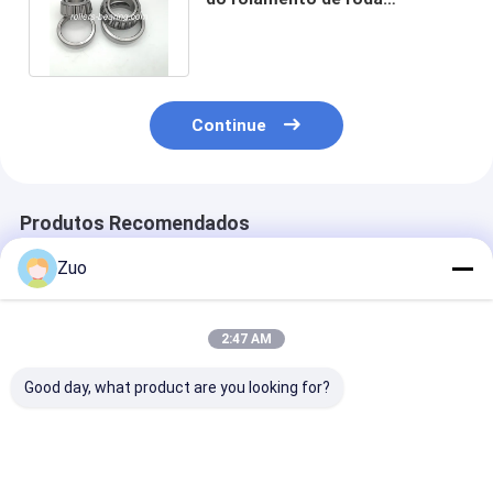
45x90x26 8-97034255-0
habilitados
Continue
Produtos Recomendados
Zuo
2:47 AM
Good day, what product are you looking for?
37431A/37625
34300/34478
33889/21
rolamentos cónicos
Rolamentos de rolos
33889/33821
de linha única de
cónicos de tamanho
Rolamentos cô
109,54x158,75x23,02
de polegada
50.8X95.25X28