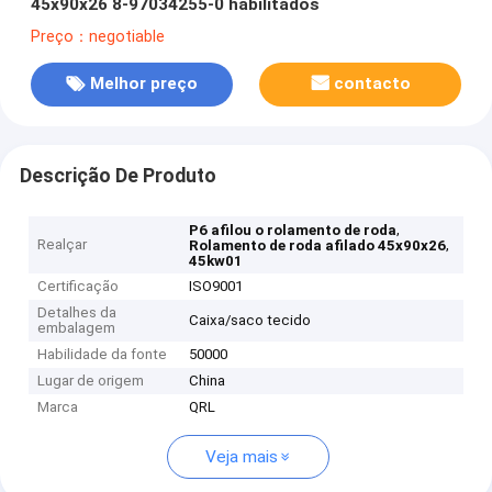
45x90x26 8-97034255-0 habilitados
Preço：negotiable
Melhor preço
contacto
Descrição De Produto
,
P6 afilou o rolamento de roda
Realçar
,
Rolamento de roda afilado 45x90x26
45kw01
Certificação
ISO9001
Detalhes da
Caixa/saco tecido
embalagem
Habilidade da fonte
50000
Lugar de origem
China
Marca
QRL
Veja mais